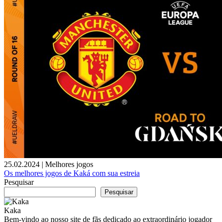
25.02.2024 | Melhores jogos
Os melhores jogos de Kaká com sua estreia
Pesquisar
Pesquisar
Kaka
Bem-vindo ao nosso site de fãs dedicado ao extraordinário jogador