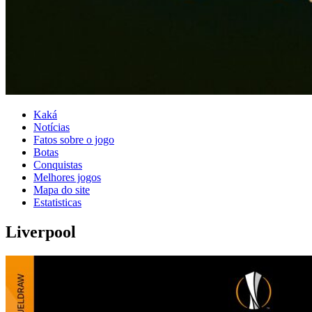
Kaká
Notícias
Fatos sobre o jogo
Botas
Conquistas
Melhores jogos
Mapa do site
Estatisticas
Liverpool